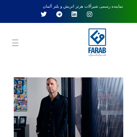
نماینده رسمی شیرآلات هرتز اتریش و بلتز آلمان