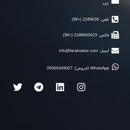
۱۸۶
تلفن: 2189630 (+98)
فکس: 2188660423 (+98)
ایمیل:
info@farabvalve.com
WhatsApp (فروش): 09366349027