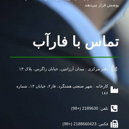
پوشش قرار می‌دهند.
تماس با فارآب
دفتر مرکزی : میدان آرژانتین، خیابان زاگرس، پلاک ۱۳
کارخانه : شهر صنعتی هشتگرد، فاز۲، خیابان ۱۳، شماره
۱۸۶
تلفن: 2189630 (+98)
فکس: 2188660423 (+98)