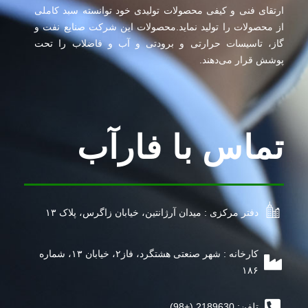
ارتقای فنی و کیفی محصولات تولیدی خود توانسته سبد کاملی
از محصولات را تولید نماید.محصولات این شرکت صنایع نفت و
گاز، تاسیسات حرارتی و برودتی و آب و فاضلاب را تحت
پوشش قرار می‌دهند.
تماس با فارآب
دفتر مرکزی : میدان آرژانتین، خیابان زاگرس، پلاک ۱۳
کارخانه : شهر صنعتی هشتگرد، فاز۲، خیابان ۱۳، شماره
۱۸۶
تلفن: 2189630 (+98)