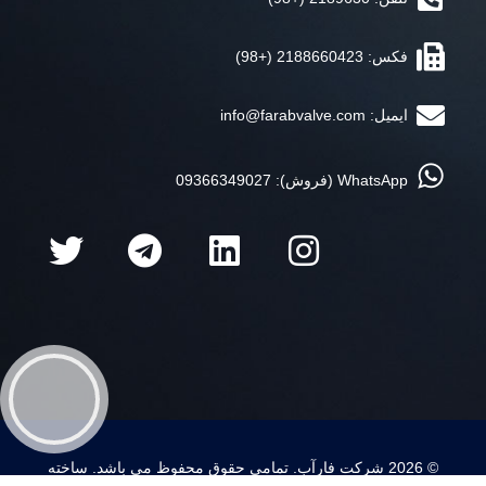
فکس: 2188660423 (+98)
ایمیل:
info@farabvalve.com
WhatsApp (فروش): 09366349027
© 2026 شرکت فارآب. تمامی حقوق محفوظ می باشد. ساخته