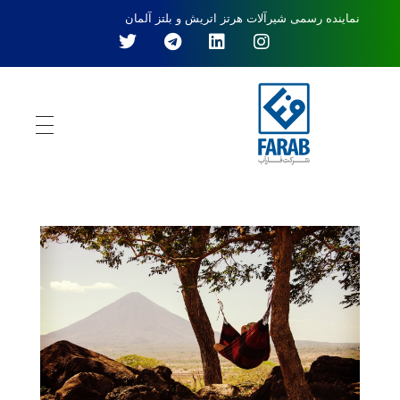
نماینده رسمی شیرآلات هرتز اتریش و بلتز آلمان