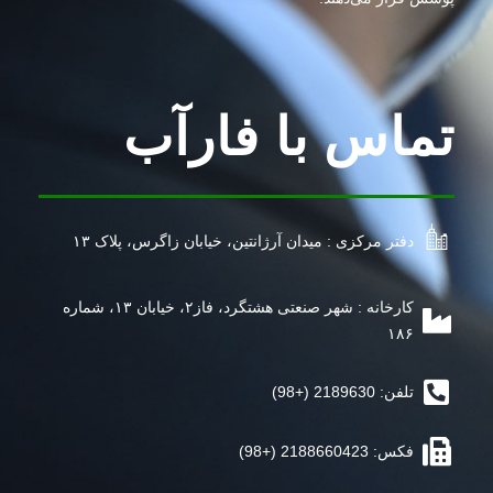
تماس با فارآب
دفتر مرکزی : میدان آرژانتین، خیابان زاگرس، پلاک ۱۳
کارخانه : شهر صنعتی هشتگرد، فاز۲، خیابان ۱۳، شماره
۱۸۶
تلفن: 2189630 (+98)
فکس: 2188660423 (+98)