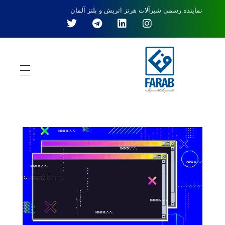
نماینده رسمی شیرآلات هرتز اتریش و بلتز آلمان