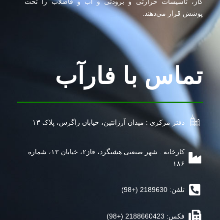
گاز، تاسیسات حرارتی و برودتی و آب و فاضلاب را تحت
پوشش قرار می‌دهند.
تماس با فارآب
دفتر مرکزی : میدان آرژانتین، خیابان زاگرس، پلاک ۱۳
کارخانه : شهر صنعتی هشتگرد، فاز۲، خیابان ۱۳، شماره
۱۸۶
تلفن: 2189630 (+98)
فکس: 2188660423 (+98)