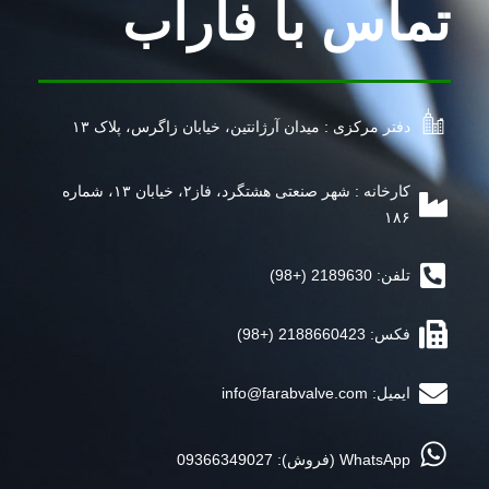
تماس با فارآب
دفتر مرکزی : میدان آرژانتین، خیابان زاگرس، پلاک ۱۳
کارخانه : شهر صنعتی هشتگرد، فاز۲، خیابان ۱۳، شماره
۱۸۶
تلفن: 2189630 (+98)
فکس: 2188660423 (+98)
ایمیل:
info@farabvalve.com
WhatsApp (فروش): 09366349027