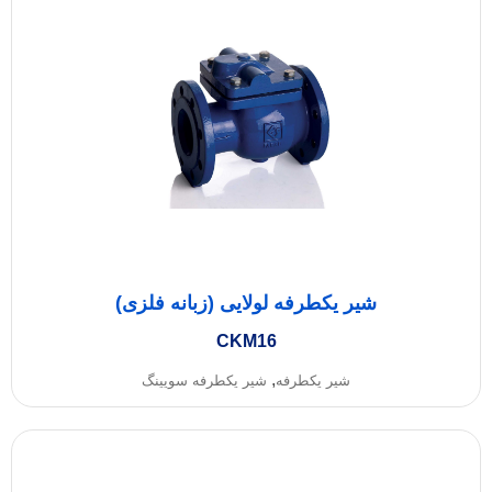
شیر یکطرفه لولایی (زبانه فلزی)
CKM16
,
شیر یکطرفه
شیر یکطرفه سویینگ